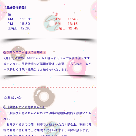
『最終受付時間』
​
旧
​新​
AM 11:30
AM 11:45
PM 18:30
​PM 18:15
12:30
12:45
土曜日
土曜日
​
③予約システム導入のお知らせ​
9月下旬よりWeb予約システムを導入する予定で現在準備をすす
めています。開始時期など詳細が決まり次第、こちらのホームペ
ージ若しくは院内掲示にてお知らせいたします。
☆お願い☆
①
《発熱している患者さんへ》
一般診療の患者さんと合わせて通常の診察時間内で診察いたし
ます。
お呼びするまでの間、別室でお待ちいただく都合上、
事前に電
話でお問い合わせの上ご来院くださいますようお願い致します。