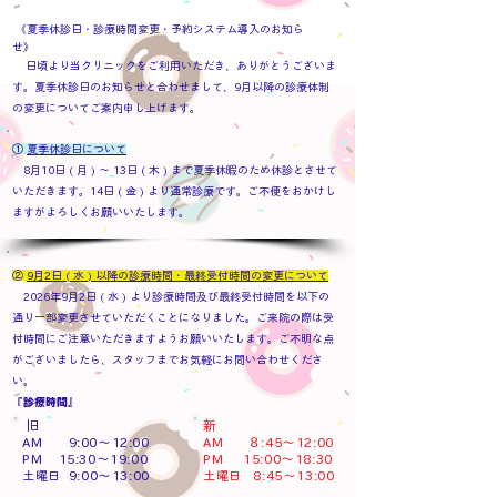
《夏季休診日・診療時間変更・予約システム導入のお知ら
せ》
日頃より当クリニックをご利用いただき、ありがとうございま
す。
夏季休診日のお知らせと合わせまして、9月以降の診療体制
の変更についてご案内申し上げます。
①
夏季休診日について
8月10日 ( 月 ) ～ 13日 ( 木 ) まで夏季休暇のため休診とさせて
いただきます。
14日 ( 金 ) より通常診療です。ご不便をおかけし
ますがよろしくお願いいたします。
②
9月2日 ( 水 ) 以降の診療時間・最終受付時間の変更について
​ 2026年9月2日 ( 水 ) より診療時間及び
最終受付時間を以下の
通り一部変更させていただくことになりました。ご来院の際は受
付時間にご注意いただきますようお願いいたします。ご不明な点
がございましたら、スタッフまでお気軽にお問い合わせくださ
い。
『診療時間』
​
旧
​新​
AM 9:00～12:00
AM ８:45～12:00
PM 15:30～19
:00
​PM 15:00～18:30
9:00～13:00
8:45～13:00
土曜日
土曜日